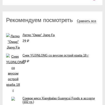
Рекомендуем посмотреть
Сравнить все
Латяо "Омар" Jiang Fa
29
₽
Снек YUJINLONG со вкусом острой краба 18 г
29
₽
Соевое мясо Xiangbalao Guangcui Foods в ассорти
(102 гр.)