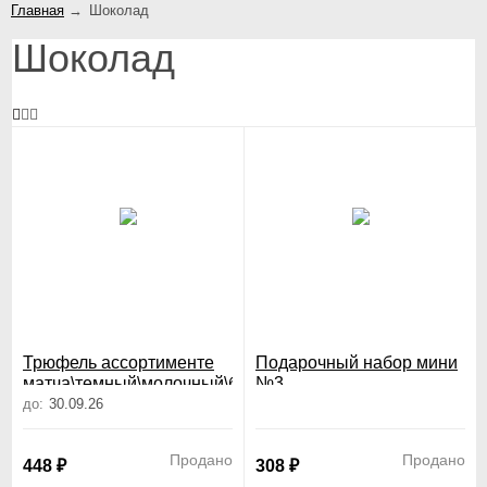
Главная
→
Шоколад
Шоколад
Трюфель ассортименте
Подарочный набор мини
матча\темный\молочный\белый
№3
210 гр
до:
30.09.26
Продано
Продано
448
₽
308
₽