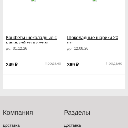
Конфеты шоколадные с
Шоколадные шарики 20
начинкой со вкусом
шт
какао\матча \молочный
до:
01.12.26
до:
12.08.26
\клубника 152 гр
Продано
Продано
249
₽
369
₽
Компания
Разделы
Доставка
Доставка