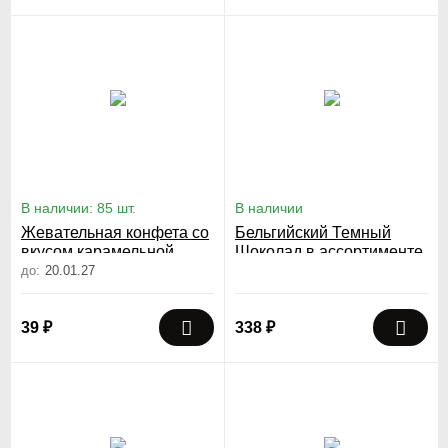
В наличии: 85 шт.
В наличии
Жевательная конфета со
Бельгийский Темный
вкусом карамельной
Шоколад в ассортименте
ириски \какао\матча 20 гр
до:
20.01.27
39
₽
338
₽