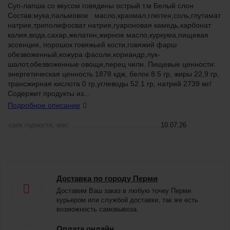
Суп-лапша со вкусом говядины острый т.м Белый слон
Состав:мука,пальмовое масло,крахмал,глютен,соль,глутамат
натрия,триполифосват натрия,гуароновая камедь,карбонат
калия,вода,сахар,желатин,жирное масло,куркума,пищевая
эссенция, порошок говяжьей кости,говяжий фарш
обезвоженный,кожура фасоли,кориандр,лук-
шалот,обезвоженные овощи,перец чили. Пищевые ценности:
энергетическая ценность 1878 кдж, белок 8.5 гр, жиры 22,9 гр,
трансжирная кислота 0 гр,углеводы 52.1 гр, натрий 2739 мг/
Содержит продукты из...
Подробное описание
срок годности, мес.
10.07.26
Доставка по городу Перми
Доставим Ваш заказ в любую точку Перми
курьером или службой доставки, так же есть
возможность самовывоза.
Оплата онлайн