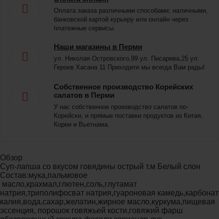
Оплата заказа различными способами: наличными,
банковской картой курьеру или онлайн через
платежные сервисы.
Наши магазины в Перми
ул. Николая Островского,99 ул. Писарева,25 ул.
Героев Хасана 11 Приходите мы всегда Вам рады!
Собственное производство Корейских
салатов в Перми
У нас собственное производство салатов по-
Корейски, и прямые поставки продуктов из Китая,
Кореи и Вьетнама.
Обзор
Суп-лапша со вкусом говядины острый т.м Белый слон
Состав:мука,пальмовое
масло,крахмал,глютен,соль,глутамат
натрия,триполифосват натрия,гуароновая камедь,карбонат
калия,вода,сахар,желатин,жирное масло,куркума,пищевая
эссенция, порошок говяжьей кости,говяжий фарш