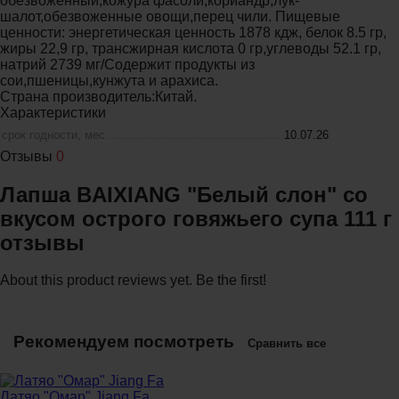
обезвоженный,кожура фасоли,кориандр,лук-
шалот,обезвоженные овощи,перец чили. Пищевые
ценности: энергетическая ценность 1878 кдж, белок 8.5 гр,
жиры 22,9 гр, трансжирная кислота 0 гр,углеводы 52.1 гр,
натрий 2739 мг/Содержит продукты из
сои,пшеницы,кунжута и арахиса.
Страна производитель:Китай.
Характеристики
срок годности, мес.
10.07.26
Отзывы
0
Лапша BAIXIANG "Белый слон" со
вкусом острого говяжьего супа 111 г
отзывы
About this product reviews yet. Be the first!
Рекомендуем посмотреть
Сравнить все
Латяо "Омар" Jiang Fa