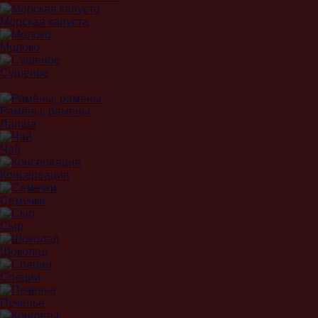
Морская капуста
Молоко
Сушеное
Рамёны, рамены
Лапша
Чай
Консервация
Семечки
Сыр
Шоколад
Специи
Печенье