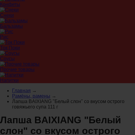
Конфеты
Снеки
Бальзамы
Рис
Ток Поки
Соусы
Прочие товары
Напитки
Главная
→
Рамёны, рамены
→
Лапша BAIXIANG "Белый слон" со вкусом острого
говяжьего супа 111 г
Лапша BAIXIANG "Белый
слон" со вкусом острого