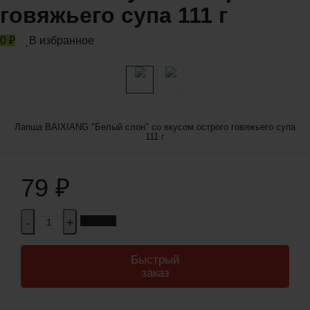
говяжьего супа 111 г
0
₽
В избранное
Лапша BAIXIANG "Белый слон" со вкусом острого говяжьего супа
111 г
79
₽
Купить
-
+
Быстрый
заказ