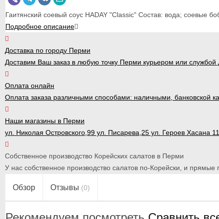
Гаитянский соевый соус HADAY "Classic" Состав: вода; соевые бо
Подробное описание
Доставка по городу Перми
Доставим Ваш заказ в любую точку Перми курьером или службой д
Оплата онлайн
Оплата заказа различными способами: наличными, банковской ка
Наши магазины в Перми
ул. Николая Островского,99 ул. Писарева,25 ул. Героев Хасана 1
Собственное производство Корейских салатов в Перми
У нас собственное производство салатов по-Корейски, и прямые п
Обзор
Отзывы
(0)
Рекомендуем посмотреть
Сравнить вс