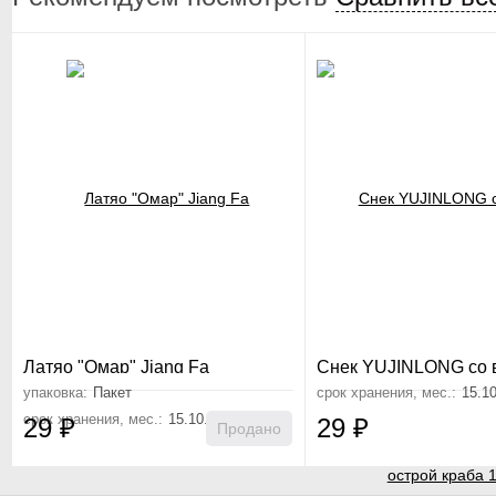
Латяо "Омар" Jiang Fa
Снек YUJINLONG со 
острой краба 18 г
упаковка:
Пакет
срок хранения, мес.:
15.1
срок хранения, мес.:
15.10.26
29
₽
29
₽
Продано