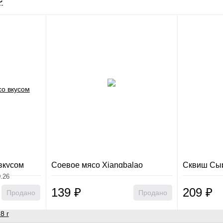
вкусом
Соевое мясо Xiangbalao
Сквиш Сы
Guangcui Foods в ассорти (102
0.26
гр.)
139
₽
209
₽
Продано
Продано