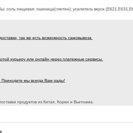
бы; соль пищевая; пшеница(глютен); усилитель вкуса (Е621,Е631,Е
оставки, так же есть возможность самовывоза.
ртой курьеру или онлайн через платежные сервисы.
1 Приходите мы всегда Вам рады!
оставки продуктов из Китая, Кореи и Вьетнама.
е