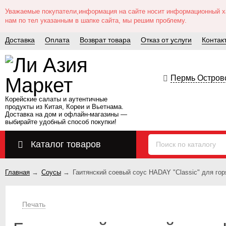
Уважаемые покупатели,информация на сайте носит информационный хар
нам по тел указанным в шапке сайта, мы решим проблему.
Доставка
Оплата
Возврат товара
Отказ от услуги
Контак
Пермь Островс
Корейские салаты и аутентичные
продукты из Китая, Кореи и Вьетнама.
Доставка на дом и офлайн‑магазины —
выбирайте удобный способ покупки!
Каталог товаров
Главная
→
Соусы
→
Гаитянский соевый соус HADAY "Classic" для го
Печать