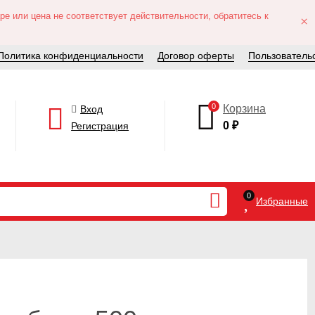
е или цена не соответствует действительности, обратитесь к
×
Политика конфиденциальности
Договор оферты
Пользователь
0
Корзина
Вход
0
₽
Регистрация
0
Избранные