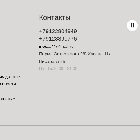
Контакты
+79122804949
+79128899776
inesa.74@mail.ru
Пермь Островского 99\ Хасана 11\
Писарева 25
Пн—Вс10:00—21:00
ых данных
льности
лашение