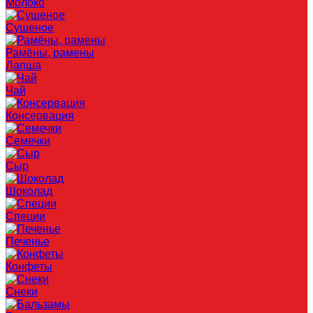
Молоко
Сушеное
Рамёны, рамены
Лапша
Чай
Консервация
Семечки
Сыр
Шоколад
Специи
Печенье
Конфеты
Снеки