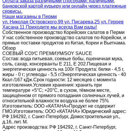
Оплата заказа различными способами: наличными,
банковской картой курьеру или онлайн через платежные
сервисы.
Наши магазины в Перми
ул. Николая Островского,99 ул. Писарева,25 ул. Героев
Хасана 11 Приходите мы всегда Вам рады!
Собственное производство Корейских салатов в Перми
У нас собственное производство салатов по-Корейски, и
прямые поставки продуктов из Китая, Кореи и Вьетнама.
Обзор
СОЕВЫЙ СОУС ПРЕМИУМ/SOY SAUCE
Состав: вода питьевая, соевые бобы, пшеничная мука,
соль, сахар, консерванты Е 211, Е 202.Пищевая и
энергетическая ценность на 100г Продукта: белки - 4,5 г,
жиры - 0 г; углеводы - 5,5 г/Энергетическая ценность - 40
Ккал /167 кДж.Срок годности: 12 месяцев с момента
изготовления.Условия хранения: хранить при
температуре +5°C; +20°С, в сухом, тёмном месте,
защищённом от прямого попадания солнечных лучей, и
относительной влажности воздуха не более 75%
Изготовитель: ООО «КАТАНА»Продукт не содержит
ГМО.Изготовитель: ООО «КАТАНА» Юридический адрес:
РФ 194292, г. Санкт-Петербург, Домостроительная ул.,
д.16, лит. М.
Адрес производства: РФ 194292, г. Санкт-Петербург,