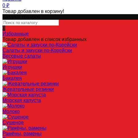
0
₽
Товар добавлен в корзину!
Каталог товаров
0
Избранные
Товар добавлен в список избранных
Салаты и закуски по-Корейски
Весовые салаты
Игрушки
Бакалея
Жевательные резинки
Морская капуста
Молоко
Сушеное
Рамёны, рамены