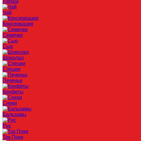
Лапша
Чай
Консервация
Семечки
Сыр
Шоколад
Специи
Печенье
Конфеты
Снеки
Бальзамы
Рис
Ток Поки