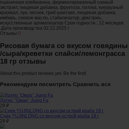
пшеничная клейковина, ферментированный соевый
экстракт, пищевая добавка, фруктоза, патока, кукурузный
крахмал, лук, чеснок, гриб шиитаке, пищевая добавка,
имбирь, соевое масло, стабилизатор, декстрин,
искусственные ароматизатор Срок годности ; 12 месяцев
.Дата производства 02.12.2025 г
Отзывы
0
Рисовая бумага со вкусом говядины
/сыра/креветки спайси/лемонграсса
18 гр отзывы
About this product reviews yet. Be the first!
Рекомендуем посмотреть
Сравнить все
Латяо "Омар" Jiang Fa
29
₽
Снек YUJINLONG со вкусом острой краба 18 г
29
₽