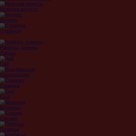
Морская капуста
Молоко
Сушеное
Рамёны, рамены
Лапша
Чай
Консервация
Семечки
Сыр
Шоколад
Специи
Печенье