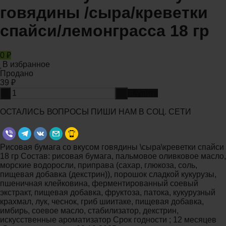
говядины /сыра/креветки
спайси/лемонграсса 18 гр
0
₽
В избранное
Продано
39
₽
-
+
Купить
ОСТАЛИСЬ ВОПРОСЫ ПИШИ НАМ В СОЦ. СЕТИ
Рисовая бумага со вкусом говядины \сыра\креветки спайси
18 гр Состав: рисовая бумага, пальмовое оливковое масло,
морские водоросли, приправа (сахар, глюкоза, соль,
пищевая добавка (декстрин)), порошок сладкой кукурузы,
пшеничная клейковина, ферментированный соевый
экстракт, пищевая добавка, фруктоза, патока, кукурузный
крахмал, лук, чеснок, гриб шиитаке, пищевая добавка,
имбирь, соевое масло, стабилизатор, декстрин,
искусственные ароматизатор Срок годности ; 12 месяцев