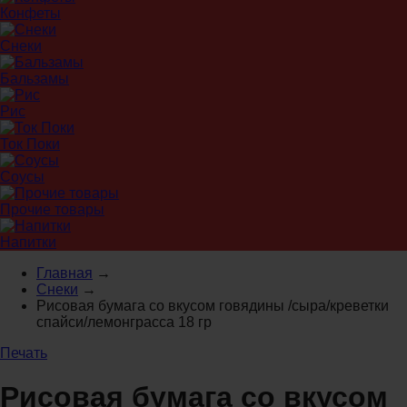
Конфеты
Снеки
Бальзамы
Рис
Ток Поки
Соусы
Прочие товары
Напитки
Главная
→
Снеки
→
Рисовая бумага со вкусом говядины /сыра/креветки
спайси/лемонграсса 18 гр
Печать
Рисовая бумага со вкусом