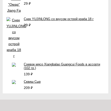
29
₽
Снек YUJINLONG со вкусом острой краба 18 г
29
₽
Соевое мясо Xiangbalao Guangcui Foods в ассорти
(102 гр.)
139
₽
Сквиш Сыр
209
₽