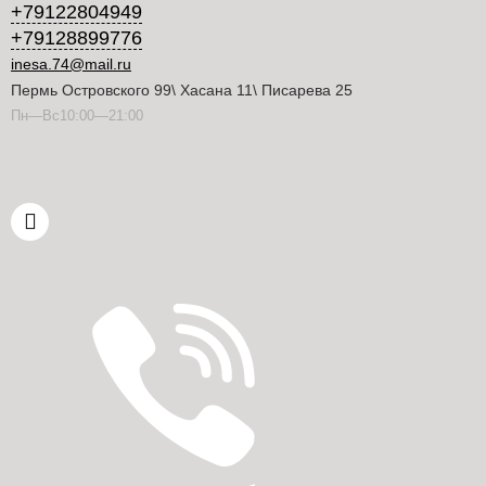
+79122804949
+79128899776
inesa.74@mail.ru
Пермь Островского 99\ Хасана 11\ Писарева 25
Пн—Вс10:00—21:00