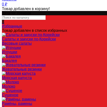
0
₽
Товар добавлен в корзину!
Каталог товаров
0
Избранные
Товар добавлен в список избранных
Салаты и закуски по-Корейски
Весовые салаты
Игрушки
Бакалея
Жевательные резинки
Морская капуста
Молоко
Сушеное
Рамёны, рамены