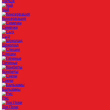
Лапша
Чай
Консервация
Семечки
Сыр
Шоколад
Специи
Печенье
Конфеты
Снеки
Бальзамы
Рис
Ток Поки