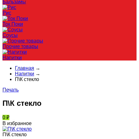
Бальзамы
Рис
Ток Поки
Соусы
Прочие товары
Напитки
Главная
→
Напитки
→
П\К стекло
Печать
П\К стекло
0
₽
В избранное
П\К стекло