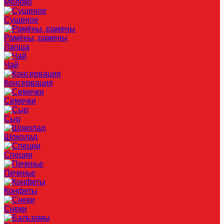
Молоко
Сушеное
Рамёны, рамены
Лапша
Чай
Консервация
Семечки
Сыр
Шоколад
Специи
Печенье
Конфеты
Снеки