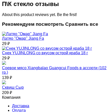
П\К стекло отзывы
About this product reviews yet. Be the first!
Рекомендуем посмотреть
Сравнить все
Латяо "Омар" Jiang Fa
29
₽
Снек YUJINLONG со вкусом острой краба 18 г
29
₽
Соевое мясо Xiangbalao Guangcui Foods в ассорти (102
гр.)
139
₽
Сквиш Сыр
209
₽
Компания
Доставка
Оплата