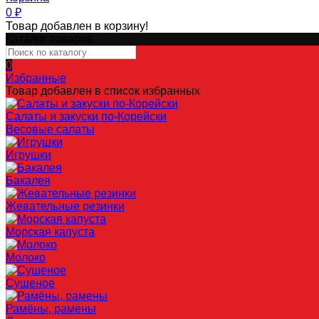
0
₽
Товар добавлен в корзину!
Каталог товаров
0
Избранные
Товар добавлен в список избранных
Салаты и закуски по-Корейски
Весовые салаты
Игрушки
Бакалея
Жевательные резинки
Морская капуста
Молоко
Сушеное
Рамёны, рамены