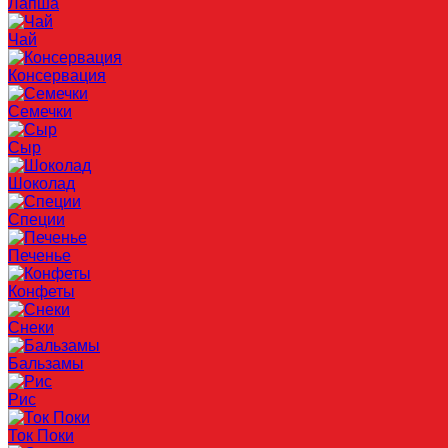
Лапша
Чай
Консервация
Семечки
Сыр
Шоколад
Специи
Печенье
Конфеты
Снеки
Бальзамы
Рис
Ток Поки