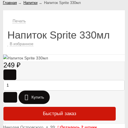
Главная
→
Напитки
→
Напиток Sprite 330мл
Печать
Напиток Sprite 330мл
В избранное
249
₽
-
+
Купить
Быстрый заказ
Николая Островского, д. 99:
Осталось 2 штуки