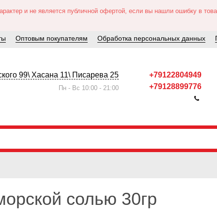
актер и не является публичной офертой, если вы нашли ошибку в товар
ты
Оптовым покупателям
Обработка персональных данных
кого 99\ Хасана 11\ Писарева 25
+79122804949
+79128899776
Пн - Вс 10:00 - 21:00
орской солью 30гр