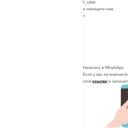
li_salat
и напишите нам.
×
Написать в WhatsApp:
Если у вас на компьют
этой
ссылке
и напишит