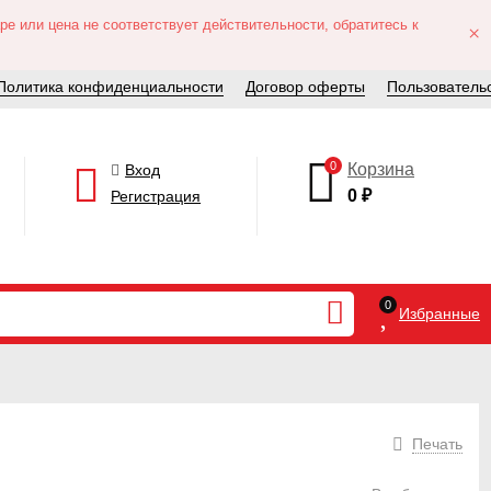
е или цена не соответствует действительности, обратитесь к
×
Политика конфиденциальности
Договор оферты
Пользователь
0
Корзина
Вход
0
₽
Регистрация
0
Избранные
Печать