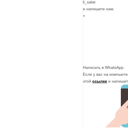
li_salat
и напишите нам.
×
Написать в WhatsApp:
Если у вас на компьют
этой
ссылке
и напишит