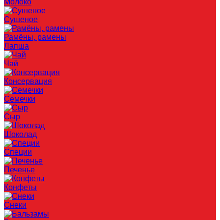
Молоко
Сушеное
Рамёны, рамены
Лапша
Чай
Консервация
Семечки
Сыр
Шоколад
Специи
Печенье
Конфеты
Снеки