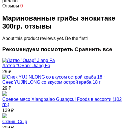
роллов.
Отзывы
0
Маринованные грибы энокитаке
300гр. отзывы
About this product reviews yet. Be the first!
Рекомендуем посмотреть
Сравнить все
Латяо "Омар" Jiang Fa
29
₽
Снек YUJINLONG со вкусом острой краба 18 г
29
₽
Соевое мясо Xiangbalao Guangcui Foods в ассорти (102
гр.)
139
₽
Сквиш Сыр
209
₽