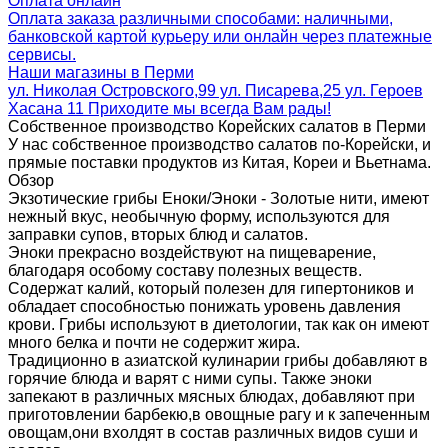
Оплата онлайн
Оплата заказа различными способами: наличными,
банковской картой курьеру или онлайн через платежные
сервисы.
Наши магазины в Перми
ул. Николая Островского,99 ул. Писарева,25 ул. Героев
Хасана 11 Приходите мы всегда Вам рады!
Собственное производство Корейских салатов в Перми
У нас собственное производство салатов по-Корейски, и
прямые поставки продуктов из Китая, Кореи и Вьетнама.
Обзор
Экзотические грибы Еноки/Эноки - Золотые нити, имеют
нежный вкус, необычную форму, используются для
заправки супов, вторых блюд и салатов.
Эноки прекрасно воздействуют на пищеварение,
благодаря особому составу полезных веществ.
Содержат калий, который полезен для гипертоников и
обладает способностью понижать уровень давления
крови. Грибы используют в диетологии, так как он имеют
много белка и почти не содержит жира.
Традиционно в азиатской кулинарии грибы добавляют в
горячие блюда и варят с ними супы. Также эноки
запекают в различных мясных блюдах, добавляют при
приготовлении барбекю,в овощные рагу и к запеченным
овощам,они вхолдят в состав различных видов суши и