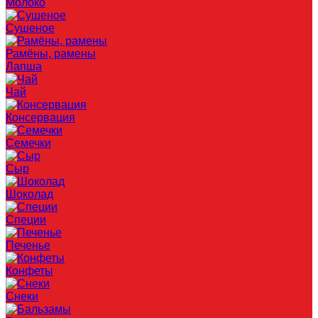
Молоко
Сушеное
Рамёны, рамены
Лапша
Чай
Консервация
Семечки
Сыр
Шоколад
Специи
Печенье
Конфеты
Снеки