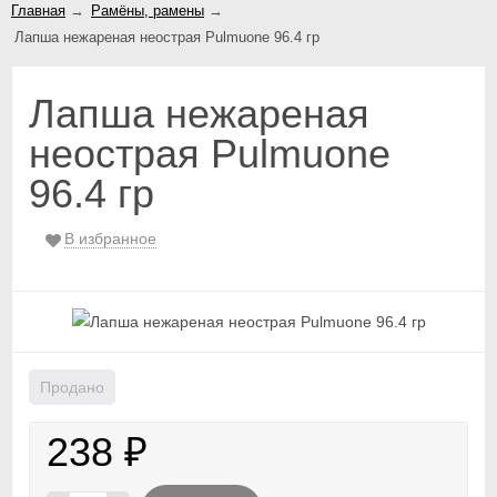
Главная
→
Рамёны, рамены
→
Лапша нежареная неострая Pulmuone 96.4 гр
Лапша нежареная
неострая Pulmuone
96.4 гр
В избранное
Продано
238
₽