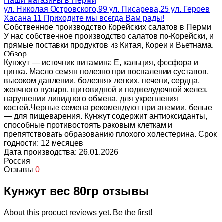
Наши магазины в Перми
ул. Николая Островского,99 ул. Писарева,25 ул. Героев
Хасана 11 Приходите мы всегда Вам рады!
Собственное производство Корейских салатов в Перми
У нас собственное производство салатов по-Корейски, и
прямые поставки продуктов из Китая, Кореи и Вьетнама.
Обзор
Кунжут — источник витамина Е, кальция, фосфора и
цинка. Масло семян полезно при воспалении суставов,
высоком давлении, болезнях легких, печени, сердца,
желчного пузыря, щитовидной и поджелудочной желез,
нарушении липидного обмена, для укрепления
костей.Черные семена рекомендуют при анемии, белые
— для пищеварения. Кунжут содержит антиоксиданты,
способные противостоять раковым клеткам и
препятствовать образованию плохого холестерина. Срок
годности: 12 месяцев
Дата производства: 26.01.2026
Россия
Отзывы
0
Кунжут вес 80гр отзывы
About this product reviews yet. Be the first!