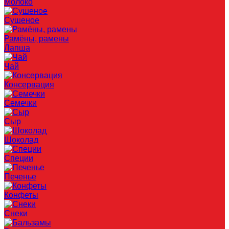
Молоко
Сушеное
Рамёны, рамены
Лапша
Чай
Консервация
Семечки
Сыр
Шоколад
Специи
Печенье
Конфеты
Снеки