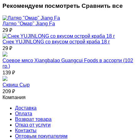
Рекомендуем посмотреть
Сравнить все
Латяо "Омар" Jiang Fa
29
₽
Снек YUJINLONG со вкусом острой краба 18 г
29
₽
Соевое мясо Xiangbalao Guangcui Foods в ассорти (102
гр.)
139
₽
Сквиш Сыр
209
₽
Компания
Доставка
Оплата
Возврат товара
Отказ от услуги
Контакты
Оптовым покупателям