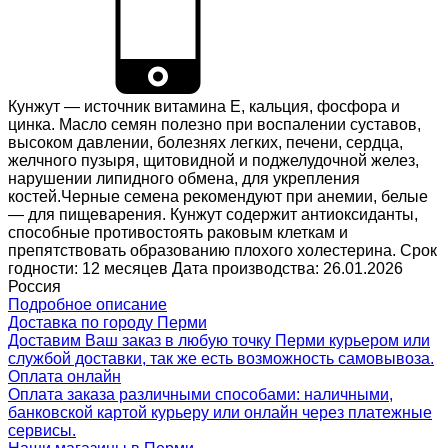
Кунжут — источник витамина Е, кальция, фосфора и
цинка. Масло семян полезно при воспалении суставов,
высоком давлении, болезнях легких, печени, сердца,
желчного пузыря, щитовидной и поджелудочной желез,
нарушении липидного обмена, для укрепления
костей.Черные семена рекомендуют при анемии, белые
— для пищеварения. Кунжут содержит антиоксиданты,
способные противостоять раковым клеткам и
препятствовать образованию плохого холестерина. Срок
годности: 12 месяцев Дата производства: 26.01.2026
Россия
Подробное описание
Доставка по городу Перми
Доставим Ваш заказ в любую точку Перми курьером или
службой доставки, так же есть возможность самовывоза.
Оплата онлайн
Оплата заказа различными способами: наличными,
банковской картой курьеру или онлайн через платежные
сервисы.