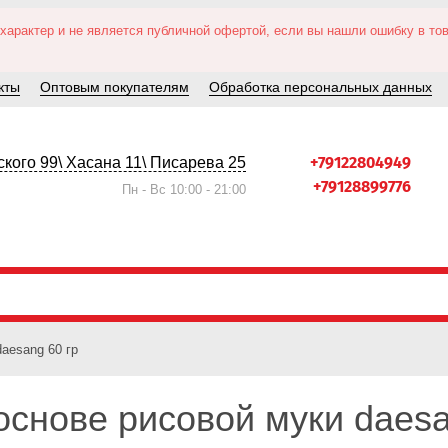
рактер и не является публичной офертой, если вы нашли ошибку в това
кты
Оптовым покупателям
Обработка персональных данных
+79122804949
кого 99\ Хасана 11\ Писарева 25
+79128899776
Пн - Вс 10:00 - 21:00
aesang 60 гр
основе рисовой муки daesa