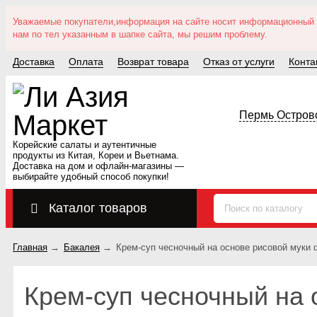
Уважаемые покупатели,информация на сайте носит информационный ха
нам по тел указанным в шапке сайта, мы решим проблему.
Доставка
Оплата
Возврат товара
Отказ от услуги
Конта
Пермь Островс
Корейские салаты и аутентичные
продукты из Китая, Кореи и Вьетнама.
Доставка на дом и офлайн‑магазины —
выбирайте удобный способ покупки!
Каталог товаров
Главная
→
Бакалея
→
Крем-суп чесночный на основе рисовой муки d
Крем-суп чесночный на 