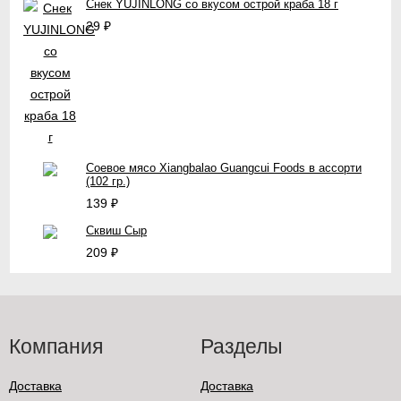
Снек YUJINLONG со вкусом острой краба 18 г
29
₽
Соевое мясо Xiangbalao Guangcui Foods в ассорти
(102 гр.)
139
₽
Сквиш Сыр
209
₽
Компания
Разделы
Доставка
Доставка