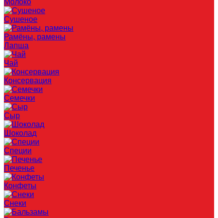
Молоко
Сушеное
Рамёны, рамены
Лапша
Чай
Консервация
Семечки
Сыр
Шоколад
Специи
Печенье
Конфеты
Снеки