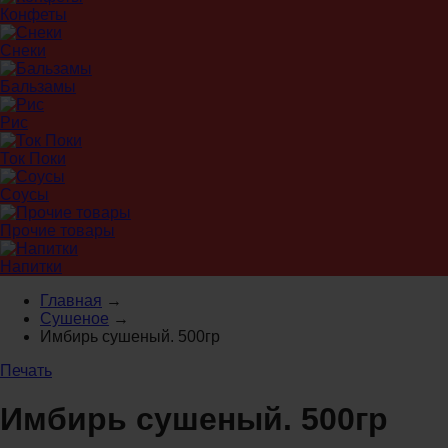
Конфеты
Снеки
Бальзамы
Рис
Ток Поки
Соусы
Прочие товары
Напитки
Главная
→
Сушеное
→
Имбирь сушеный. 500гр
Печать
Имбирь сушеный. 500гр