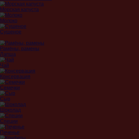
Морская капуста
Молоко
Сушеное
Рамёны, рамены
Лапша
Чай
Консервация
Семечки
Сыр
Шоколад
Специи
Печенье