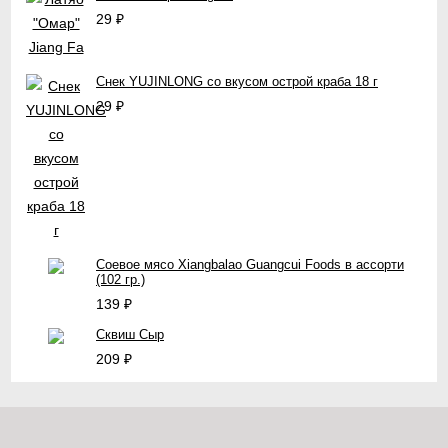
29
₽
Снек YUJINLONG со вкусом острой краба 18 г
29
₽
Соевое мясо Xiangbalao Guangcui Foods в ассорти
(102 гр.)
139
₽
Сквиш Сыр
209
₽