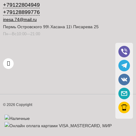
+79122804949
+79128899776
inesa.74@mail.ru
Пермь Островского 99\ Хасана 11\ Писарева 25
Пн—Вс10:00—21:00
© 2026 Copyright