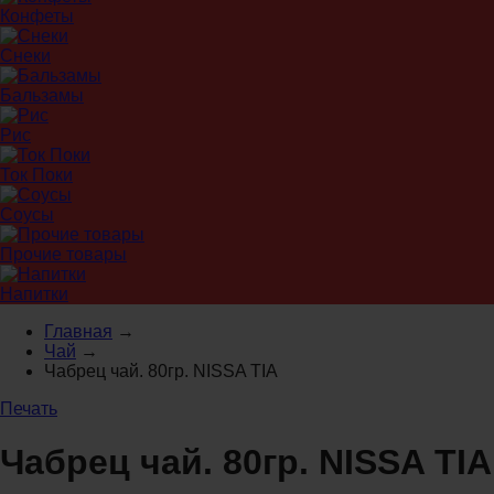
Конфеты
Снеки
Бальзамы
Рис
Ток Поки
Соусы
Прочие товары
Напитки
Главная
→
Чай
→
Чабрец чай. 80гр. NISSA TIA
Печать
Чабрец чай. 80гр. NISSA TIA