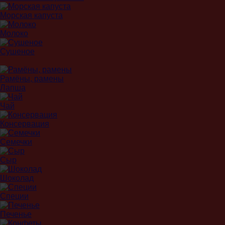
Морская капуста
Молоко
Сушеное
Рамёны, рамены
Лапша
Чай
Консервация
Семечки
Сыр
Шоколад
Специи
Печенье