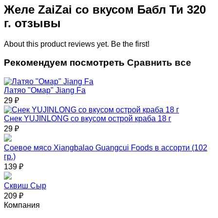
Желе ZaiZai со вкусом Бабл Ти 320
г. отзывы
About this product reviews yet. Be the first!
Рекомендуем посмотреть
Сравнить все
Латяо "Омар" Jiang Fa
29
₽
Снек YUJINLONG со вкусом острой краба 18 г
29
₽
Соевое мясо Xiangbalao Guangcui Foods в ассорти (102
гр.)
139
₽
Сквиш Сыр
209
₽
Компания