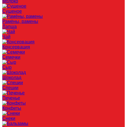
Молоко
Сушеное
Рамёны, рамены
Лапша
Чай
Консервация
Семечки
Сыр
Шоколад
Специи
Печенье
Конфеты
Снеки