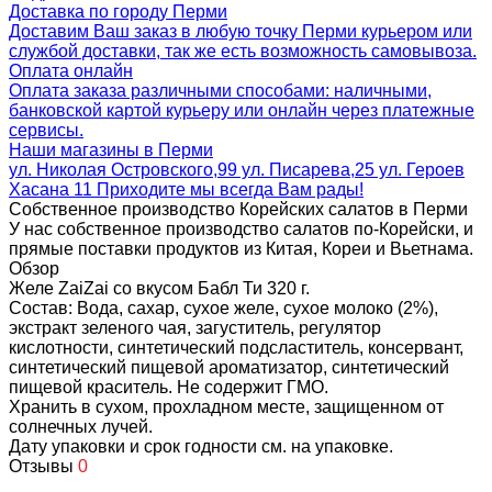
Доставка по городу Перми
Доставим Ваш заказ в любую точку Перми курьером или
службой доставки, так же есть возможность самовывоза.
Оплата онлайн
Оплата заказа различными способами: наличными,
банковской картой курьеру или онлайн через платежные
сервисы.
Наши магазины в Перми
ул. Николая Островского,99 ул. Писарева,25 ул. Героев
Хасана 11 Приходите мы всегда Вам рады!
Собственное производство Корейских салатов в Перми
У нас собственное производство салатов по-Корейски, и
прямые поставки продуктов из Китая, Кореи и Вьетнама.
Обзор
Желе ZaiZai со вкусом Бабл Ти 320 г.
Состав: Вода, сахар, сухое желе, сухое молоко (2%),
экстракт зеленого чая, загуститель, регулятор
кислотности, синтетический подсластитель, консервант,
синтетический пищевой ароматизатор, синтетический
пищевой краситель. Не содержит ГМО.
Хранить в сухом, прохладном месте, защищенном от
солнечных лучей.
Дату упаковки и срок годности см. на упаковке.
Отзывы
0