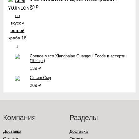
29
₽
Соевое мясо Xiangbalao Guangcui Foods в ассорти
(102 гр.)
139
₽
Сквиш Сыр
209
₽
Компания
Разделы
Доставка
Доставка
Оплата
Оплата