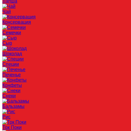
Лапша
Чай
Консервация
Семечки
Сыр
Шоколад
Специи
Печенье
Конфеты
Снеки
Бальзамы
Рис
Ток Поки