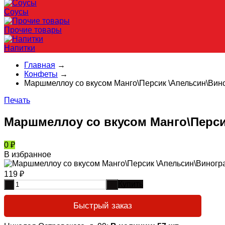
Соусы
Прочие товары
Напитки
Главная
→
Конфеты
→
Маршмеллоу со вкусом Манго\Персик \Апельсин\Вино
Печать
Маршмеллоу со вкусом Манго\Перси
0
₽
В избранное
119
₽
Купить
-
+
Быстрый заказ