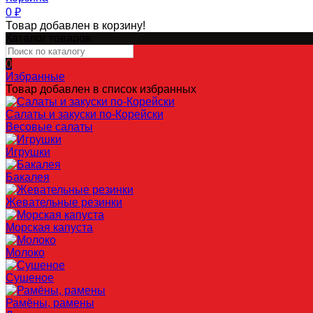
0
₽
Товар добавлен в корзину!
Каталог товаров
0
Избранные
Товар добавлен в список избранных
Салаты и закуски по-Корейски
Весовые салаты
Игрушки
Бакалея
Жевательные резинки
Морская капуста
Молоко
Сушеное
Рамёны, рамены