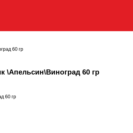
град 60 гр
к \Апельсин\Виноград 60 гр