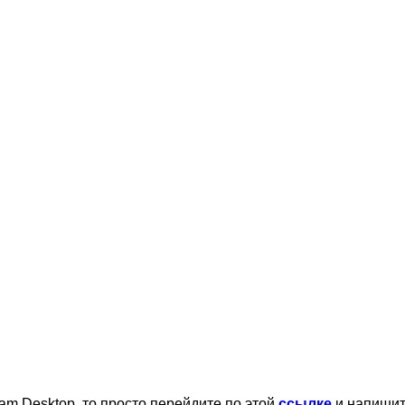
am Desktop, то просто перейдите по этой
ссылке
и напишит