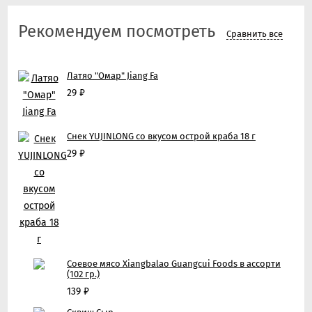
Рекомендуем посмотреть
Сравнить все
Латяо "Омар" Jiang Fa
29
₽
Снек YUJINLONG со вкусом острой краба 18 г
29
₽
Соевое мясо Xiangbalao Guangcui Foods в ассорти
(102 гр.)
139
₽