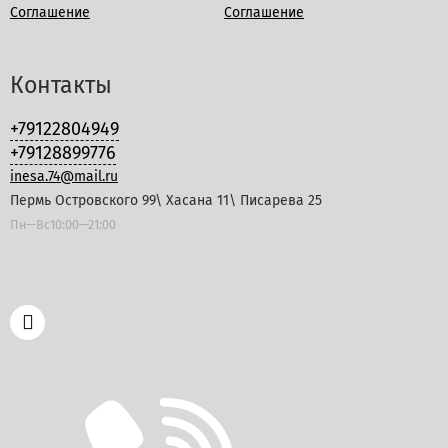
Соглашение
Соглашение
Контакты
+79122804949
+79128899776
inesa.74@mail.ru
Пермь Островского 99\ Хасана 11\ Писарева 25
Пн—Вс10:00—21:00