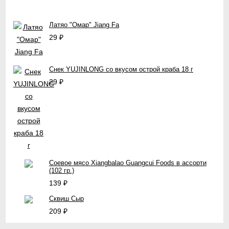
Латяо "Омар" Jiang Fa
29
₽
Снек YUJINLONG со вкусом острой краба 18 г
29
₽
Соевое мясо Xiangbalao Guangcui Foods в ассорти
(102 гр.)
139
₽
Сквиш Сыр
209
₽