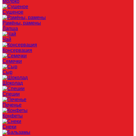
Молоко
Сушеное
Рамёны, рамены
Лапша
Чай
Консервация
Семечки
Сыр
Шоколад
Специи
Печенье
Конфеты
Снеки