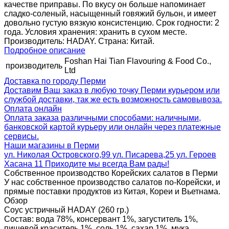
качестве приправы. По вкусу он больше напоминает
сладко-соленый, насыщенный говяжий бульон, и имеет
довольно густую вязкую консистенцию. Срок годности: 2
года. Условия хранения: хранить в сухом месте.
Производитель: HADAY. Страна: Китай.
Подробное описание
Foshan Hai Tian Flavouring & Food Co.,
производитель
Ltd
Доставка по городу Перми
Доставим Ваш заказ в любую точку Перми курьером или
службой доставки, так же есть возможность самовывоза.
Оплата онлайн
Оплата заказа различными способами: наличными,
банковской картой курьеру или онлайн через платежные
сервисы.
Наши магазины в Перми
ул. Николая Островского,99 ул. Писарева,25 ул. Героев
Хасана 11 Приходите мы всегда Вам рады!
Собственное производство Корейских салатов в Перми
У нас собственное производство салатов по-Корейски, и
прямые поставки продуктов из Китая, Кореи и Вьетнама.
Обзор
Соус устричный HADAY (260 гр.)
Состав: вода 78%, консервант 1%, загуститель 1%,
пищевой краситель 1%, соль 1%, сахар 1%, мука