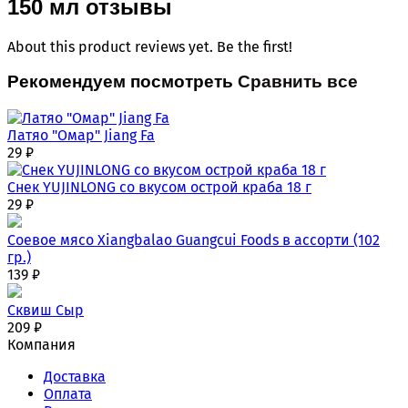
150 мл отзывы
About this product reviews yet. Be the first!
Рекомендуем посмотреть
Сравнить все
Латяо "Омар" Jiang Fa
29
₽
Снек YUJINLONG со вкусом острой краба 18 г
29
₽
Соевое мясо Xiangbalao Guangcui Foods в ассорти (102
гр.)
139
₽
Сквиш Сыр
209
₽
Компания
Доставка
Оплата