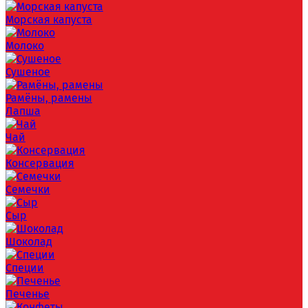
Морская капуста
Молоко
Сушеное
Рамёны, рамены
Лапша
Чай
Консервация
Семечки
Сыр
Шоколад
Специи
Печенье