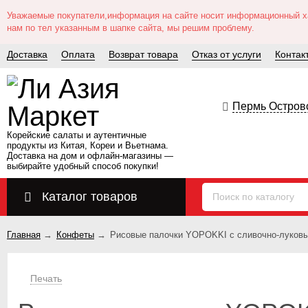
Уважаемые покупатели,информация на сайте носит информационный хар
нам по тел указанным в шапке сайта, мы решим проблему.
Доставка
Оплата
Возврат товара
Отказ от услуги
Контак
Пермь Островс
Корейские салаты и аутентичные
продукты из Китая, Кореи и Вьетнама.
Доставка на дом и офлайн‑магазины —
выбирайте удобный способ покупки!
Каталог товаров
Главная
→
Конфеты
→
Рисовые палочки YOPOKKI с сливочно-луков
Печать