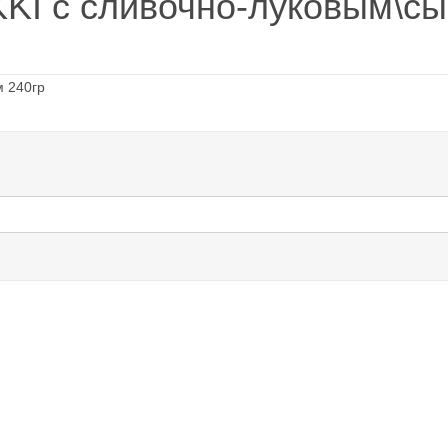
KI с сливочно-луковым\сы