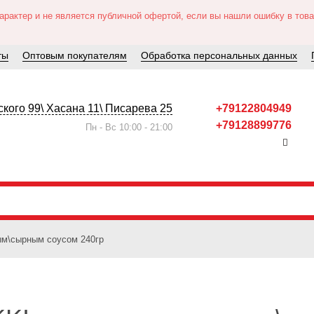
актер и не является публичной офертой, если вы нашли ошибку в товар
ты
Оптовым покупателям
Обработка персональных данных
кого 99\ Хасана 11\ Писарева 25
+79122804949
+79128899776
Пн - Вс 10:00 - 21:00
ым\сырным соусом 240гр