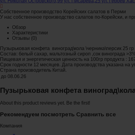
ул. Николая Островского,99 ул. Писарева,25 ул. Героев Ха
Собственное производство Корейских салатов в Перми
У нас собственное производство салатов по-Корейски, и пр
Обзор
Характеристики
Отзывы
(0)
Пузырьковая конфета виноград\кола \черника\персик 25 гр
Состав: белый сахар, мальтозный сироп ,сок винограда >3%
Пищевая и энергетическая ценность на 100гр продукта : 1671 
Срок годности 12 месяцев. Дата производства указана на у
Страна производитель Китай.
до
08.06.26
Пузырьковая конфета виноград\кола
About this product reviews yet. Be the first!
Рекомендуем посмотреть
Сравнить все
Компания