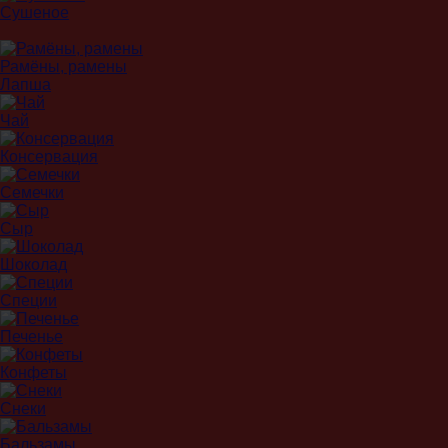
Сушеное
Рамёны, рамены
Лапша
Чай
Консервация
Семечки
Сыр
Шоколад
Специи
Печенье
Конфеты
Снеки
Бальзамы