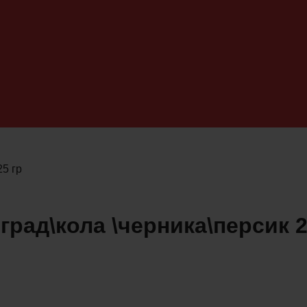
5 гр
рад\кола \черника\персик 2