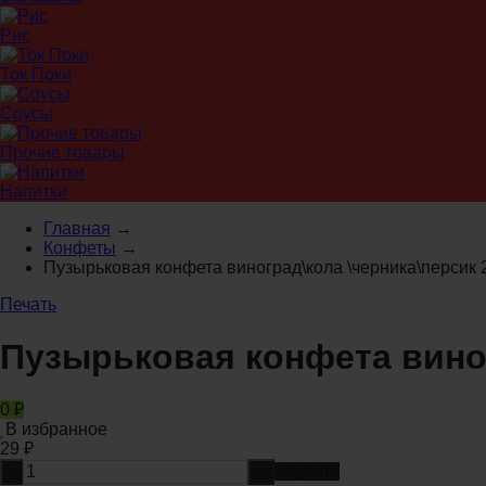
Рис
Ток Поки
Соусы
Прочие товары
Напитки
Главная
→
Конфеты
→
Пузырьковая конфета виноград\кола \черника\персик 2
Печать
Пузырьковая конфета виног
0
₽
В избранное
29
₽
-
+
Купить