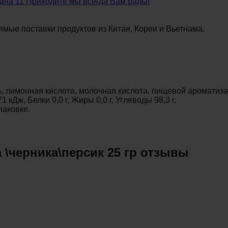
сана 11 Приходите мы всегда Вам рады!
ямые поставки продуктов из Китая, Кореи и Вьетнама.
, лимонная кислота, молочная кислота, пищевой ароматизат
кДж, Белки 0,0 г, Жиры 0,0 г, Углеводы 98,3 г.
паковке.
 \черника\персик 25 гр отзывы