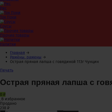
Рис
Ток Поки
Соусы
Прочие товары
Напитки
Главная
→
Рамёны, рамены
→
Острая пряная лапша с говядиной 113г Чунцин
Печать
Острая пряная лапша с гов
0
₽
В избранное
Продано
238
₽