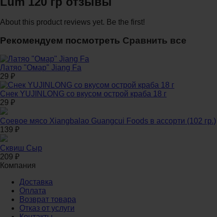
Lum 120 гр отзывы
About this product reviews yet. Be the first!
Рекомендуем посмотреть
Сравнить все
Латяо "Омар" Jiang Fa
29
₽
Снек YUJINLONG со вкусом острой краба 18 г
29
₽
Соевое мясо Xiangbalao Guangcui Foods в ассорти (102 гр.)
139
₽
Сквиш Сыр
209
₽
Компания
Доставка
Оплата
Возврат товара
Отказ от услуги
Контакты