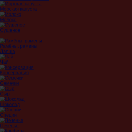
Морская капуста
Молоко
Сушеное
Рамёны, рамены
Лапша
Чай
Консервация
Семечки
Сыр
Шоколад
Специи
Печенье