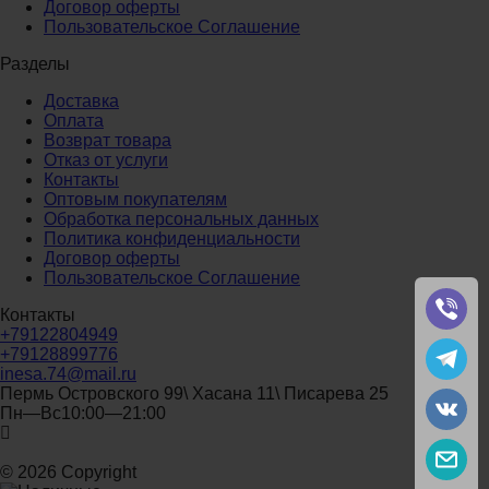
Договор оферты
Пользовательское Соглашение
Разделы
Доставка
Оплата
Возврат товара
Отказ от услуги
Контакты
Оптовым покупателям
Обработка персональных данных
Политика конфиденциальности
Договор оферты
Пользовательское Соглашение
Контакты
+79122804949
+79128899776
inesa.74@mail.ru
Пермь Островского 99\ Хасана 11\ Писарева 25
Пн—Вс10:00—21:00
© 2026 Copyright