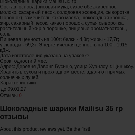
Шоколадные шарики Mailisu 35 гр
Состав: основа (рисовая мука, сухое обезжиренное
молоко, сахарный песок, солодовая эссенция, сыворотка
Порошок), заменитель какао масла, шоколадная крошка,
жир, сахарный песок, какао порошок, сухая сыворотка,
растительный жир в порошке, пищевые ароматизаторы,
соль.
Пищевая ценность на 100г: белки - 4,8г; жиры - 17,7г;
углеводы - 69,3г; Энергетическая ценность на 100г: 1915
кДж.
Дата изготовления указана на упаковке.
Срок годности 9 мес.
Адрес: Деревня Даванг, Бусицю, улица Хуанлоу, г. Цинчжоу.
Хранить в сухом и прохладном месте, вдали от прямых
солнечных лучей.
Характеристики
до
09.01.27
Отзывы
0
Шоколадные шарики Mailisu 35 гр
отзывы
About this product reviews yet. Be the first!