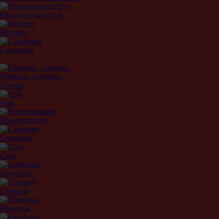
Морская капуста
Молоко
Сушеное
Рамёны, рамены
Лапша
Чай
Консервация
Семечки
Сыр
Шоколад
Специи
Печенье