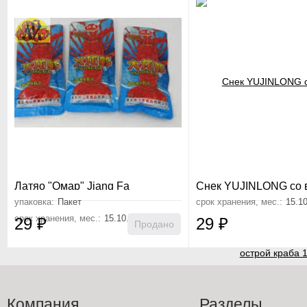
Латяо "Омар" Jiang Fa
Снек YUJINLONG со 
острой краба 18 г
упаковка:
Пакет
срок хранения, мес.:
15.1
срок хранения, мес.:
15.10.26
29
₽
29
₽
Продано
Компания
Разделы