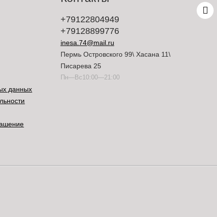
+79122804949
+79128899776
inesa.74@mail.ru
Пермь Островского 99\ Хасана 11\
Писарева 25
Пн—Вс10:00—21:00
ых данных
льности
лашение