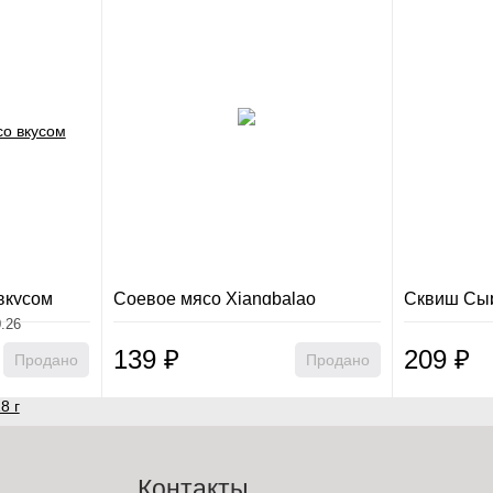
вкусом
Соевое мясо Xiangbalao
Сквиш Сы
Guangcui Foods в ассорти (102
0.26
гр.)
139
₽
209
₽
Продано
Продано
Контакты