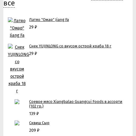
все
Латяо "Омар" Jiang Fa
29
₽
Снек YUJINLONG со вкусом острой краба 18 г
29
₽
Соевое мясо Xiangbalao Guangcui Foods в ассорти
(102 гр.)
139
₽
Сквиш Сыр
209
₽