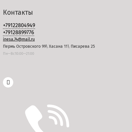
Контакты
+79122804949
+79128899776
inesa.74@mail.ru
Пермь Островского 99\ Хасана 11\ Писарева 25
Пн—Вс10:00—21:00