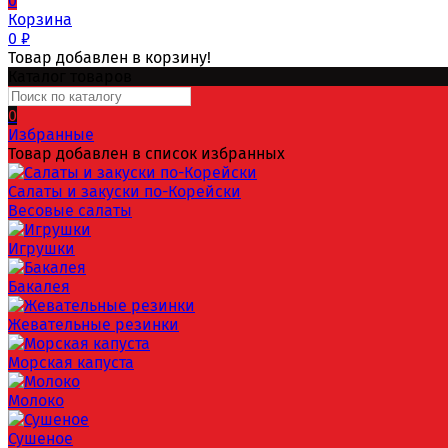
0
Корзина
0
₽
Товар добавлен в корзину!
Каталог товаров
0
Избранные
Товар добавлен в список избранных
Салаты и закуски по-Корейски
Весовые салаты
Игрушки
Бакалея
Жевательные резинки
Морская капуста
Молоко
Сушеное