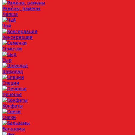
Рамёны, рамены
Лапша
Чай
Консервация
Семечки
Сыр
Шоколад
Специи
Печенье
Конфеты
Снеки
Бальзамы