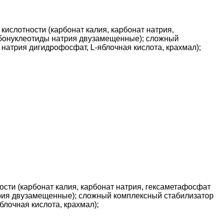
ислотности (карбонат калия, карбонат натрия,
ибонуклеотиды натрия двузамещенные); сложный
натрия дигидрофосфат, L-яблочная кислота, крахмал);
сти (карбонат калия, карбонат натрия, гексаметафосфат
трия двузамещенные); сложный комплексный стабилизатор
лочная кислота, крахмал);