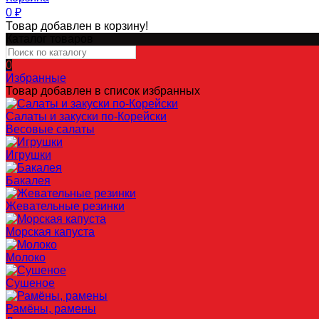
0
₽
Товар добавлен в корзину!
Каталог товаров
0
Избранные
Товар добавлен в список избранных
Салаты и закуски по-Корейски
Весовые салаты
Игрушки
Бакалея
Жевательные резинки
Морская капуста
Молоко
Сушеное
Рамёны, рамены