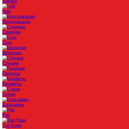
Лапша
Чай
Консервация
Семечки
Сыр
Шоколад
Специи
Печенье
Конфеты
Снеки
Бальзамы
Рис
Ток Поки