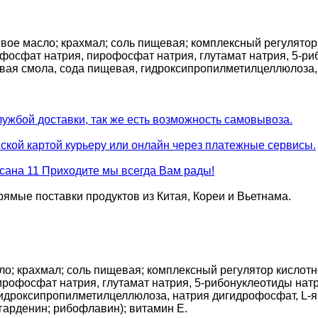
е масло; крахмал; соль пищевая; комплексный регулятор к
фосфат натрия, пирофосфат натрия, глутамат натрия, 5-р
вая смола, сода пищевая, гидроксипропилметилцеллюлоза, 
ужбой доставки, так же есть возможность самовывоза.
ской картой курьеру или онлайн через платежные сервисы.
асана 11 Приходите мы всегда Вам рады!
рямые поставки продуктов из Китая, Кореи и Вьетнама.
; крахмал; соль пищевая; комплексный регулятор кислотно
ирофосфат натрия, глутамат натрия, 5-рибонуклеотиды на
гидроксипропилметилцеллюлоза, натрия дигидрофосфат, L-яб
гарденин; рибофлавин); витамин Е.