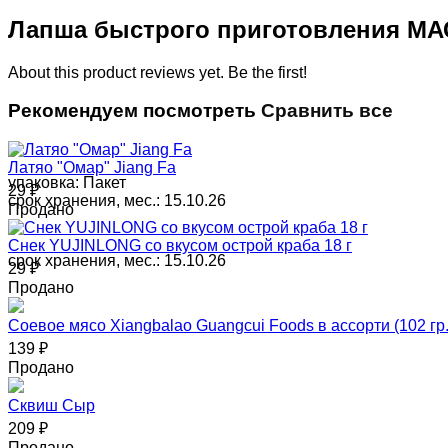
Лапша быстрого приготовления МАС
About this product reviews yet. Be the first!
Рекомендуем посмотреть
Сравнить все
Латяо "Омар" Jiang Fa
упаковка:
Пакет
29
₽
срок хранения, мес.:
15.10.26
Продано
Снек YUJINLONG со вкусом острой краба 18 г
срок хранения, мес.:
15.10.26
29
₽
Продано
Соевое мясо Xiangbalao Guangcui Foods в ассорти (102 гр.
139
₽
Продано
Сквиш Сыр
209
₽
Продано