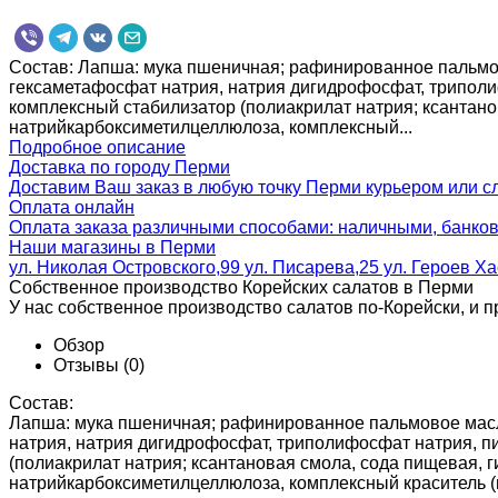
Состав: Лапша: мука пшеничная; рафинированное пальмово
гексаметафосфат натрия, натрия дигидрофосфат, триполи
комплексный стабилизатор (полиакрилат натрия; ксантано
натрийкарбоксиметилцеллюлоза, комплексный...
Подробное описание
Доставка по городу Перми
Доставим Ваш заказ в любую точку Перми курьером или сл
Оплата онлайн
Оплата заказа различными способами: наличными, банков
Наши магазины в Перми
ул. Николая Островского,99 ул. Писарева,25 ул. Героев Х
Собственное производство Корейских салатов в Перми
У нас собственное производство салатов по-Корейски, и п
Обзор
Отзывы
(0)
Состав:
Лапша: мука пшеничная; рафинированное пальмовое масло
натрия, натрия дигидрофосфат, триполифосфат натрия, п
(полиакрилат натрия; ксантановая смола, сода пищевая, 
натрийкарбоксиметилцеллюлоза, комплексный краситель (