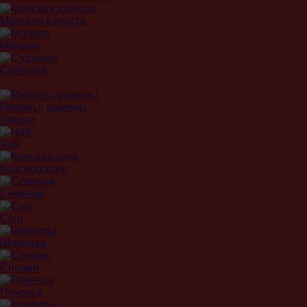
Морская капуста
Молоко
Сушеное
Рамёны, рамены
Лапша
Чай
Консервация
Семечки
Сыр
Шоколад
Специи
Печенье