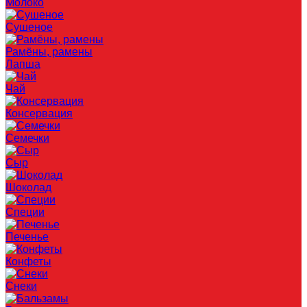
Молоко
Сушеное
Рамёны, рамены
Лапша
Чай
Консервация
Семечки
Сыр
Шоколад
Специи
Печенье
Конфеты
Снеки