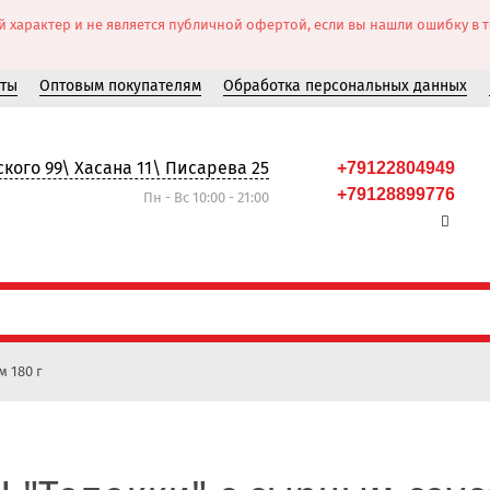
рактер и не является публичной офертой, если вы нашли ошибку в тов
кты
Оптовым покупателям
Обработка персональных данных
кого 99\ Хасана 11\ Писарева 25
+79122804949
+79128899776
Пн - Вс 10:00 - 21:00
 180 г