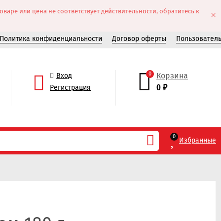
аре или цена не соответствует действительности, обратитесь к
×
Политика конфиденциальности
Договор оферты
Пользовател
0
Корзина
Вход
Регистрация
0
₽
0
Избранные