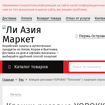
Уважаемые покупатели,информация на сайте носит информационный ха
нам по тел указанным в шапке сайта, мы решим проблему.
Доставка
Оплата
Возврат товара
Отказ от услуги
Конта
Пермь Островс
Корейские салаты и аутентичные
продукты из Китая, Кореи и Вьетнама.
Доставка на дом и офлайн‑магазины —
выбирайте удобный способ покупки!
Каталог товаров
Главная
→
Рис
→
Клецки рисовые YOPOKKI "Топокки" с сырным соусом
Печать