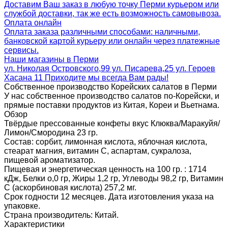
Доставим Ваш заказ в любую точку Перми курьером или
службой доставки, так же есть возможность самовывоза.
Оплата онлайн
Оплата заказа различными способами: наличными,
банковской картой курьеру или онлайн через платежные
сервисы.
Наши магазины в Перми
ул. Николая Островского,99 ул. Писарева,25 ул. Героев
Хасана 11 Приходите мы всегда Вам рады!
Собственное производство Корейских салатов в Перми
У нас собственное производство салатов по-Корейски, и
прямые поставки продуктов из Китая, Кореи и Вьетнама.
Обзор
Твёрдые прессованные конфеты вкус Клюква/Маракуйя/
Лимон/Смородина 23 гр.
Состав: сорбит, лимонная кислота, яблочная кислота,
стеарат магния, витамин С, аспартам, сукралоза,
пищевой ароматизатор.
Пищевая и энергетическая ценность на 100 гр. : 1714
кДж, Белки о,0 гр, Жиры 1,2 гр, Углеводы 98,2 гр, Витамин
С (аскорбиновая кислота) 257,2 мг.
Срок годности 12 месяцев. Дата изготовления указа на
упаковке.
Страна производитель: Китай.
Характеристики