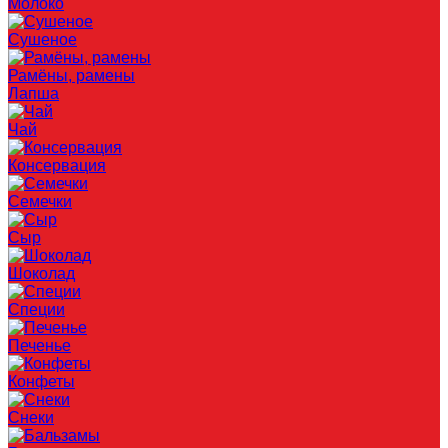
Молоко
Сушеное
Рамёны, рамены
Лапша
Чай
Консервация
Семечки
Сыр
Шоколад
Специи
Печенье
Конфеты
Снеки