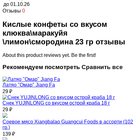
до
01.10.26
Отзывы
0
Кислые конфеты со вкусом
клюква\маракуйя
\лимон\смородина 23 гр отзывы
About this product reviews yet. Be the first!
Рекомендуем посмотреть
Сравнить все
Латяо "Омар" Jiang Fa
29
₽
Снек YUJINLONG со вкусом острой краба 18 г
29
₽
Соевое мясо Xiangbalao Guangcui Foods в ассорти (102
гр.)
139
₽