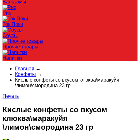
Бальзамы
Рис
Ток Поки
Соусы
Прочие товары
Напитки
Главная
→
Конфеты
→
Кислые конфеты со вкусом клюква\маракуйя
\лимон\смородина 23 гр
Печать
Кислые конфеты со вкусом
клюква\маракуйя
\лимон\смородина 23 гр