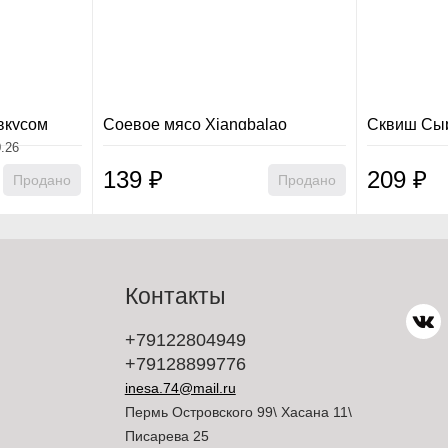
вкусом
Соевое мясо Xiangbalao
Сквиш Сы
Guangcui Foods в ассорти (102
0.26
гр.)
139
₽
209
₽
Продано
Продано
Контакты
+79122804949
+79128899776
inesa.74@mail.ru
Пермь Островского 99\ Хасана 11\
Писарева 25