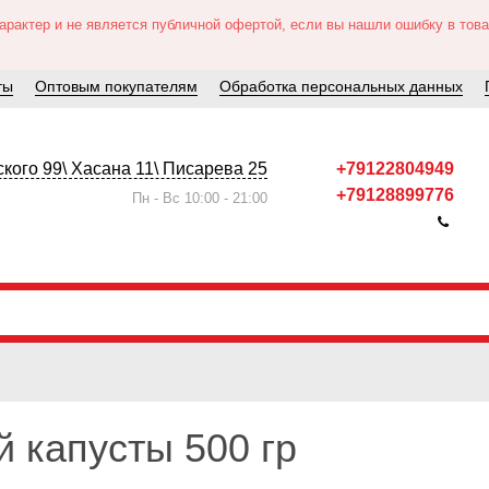
актер и не является публичной офертой, если вы нашли ошибку в товар
ты
Оптовым покупателям
Обработка персональных данных
кого 99\ Хасана 11\ Писарева 25
+79122804949
+79128899776
Пн - Вс 10:00 - 21:00
й капусты 500 гр