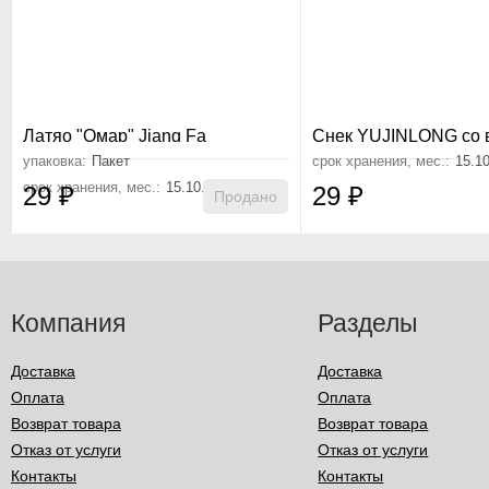
Латяо "Омар" Jiang Fa
Снек YUJINLONG со 
острой краба 18 г
упаковка:
Пакет
срок хранения, мес.:
15.1
срок хранения, мес.:
15.10.26
29
₽
29
₽
Продано
Компания
Разделы
Доставка
Доставка
Оплата
Оплата
Возврат товара
Возврат товара
Отказ от услуги
Отказ от услуги
Контакты
Контакты