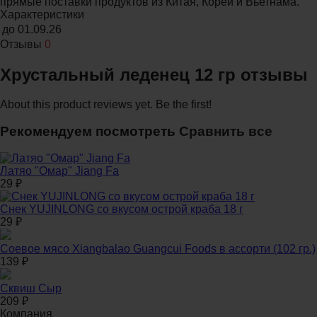
прямые поставки продуктов из Китая, Кореи и Вьетнама.
Характеристики
до
01.09.26
Отзывы
0
Хрустальный леденец 12 гр отзывы
About this product reviews yet. Be the first!
Рекомендуем посмотреть
Сравнить все
Латяо "Омар" Jiang Fa
29
₽
Снек YUJINLONG со вкусом острой краба 18 г
29
₽
Соевое мясо Xiangbalao Guangcui Foods в ассорти (102 гр.)
139
₽
Сквиш Сыр
209
₽
Компания