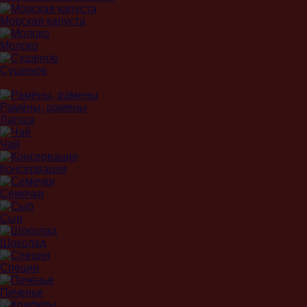
Морская капуста
Молоко
Сушеное
Рамёны, рамены
Лапша
Чай
Консервация
Семечки
Сыр
Шоколад
Специи
Печенье