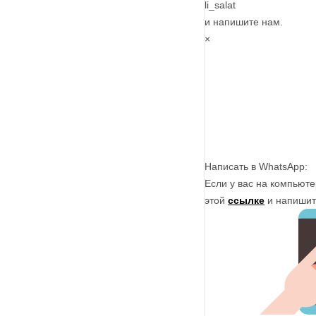
li_salat
и напишите нам.
×
Написать в WhatsApp:
Если у вас на компьют
этой
ссылке
и напишит