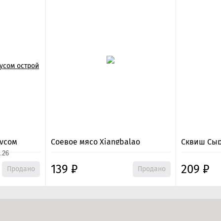
кусом
Соевое мясо Xiangbalao
Сквиш Сы
Guangcui Foods в ассорти (102
.26
гр.)
139
₽
209
₽
Продано
Продано