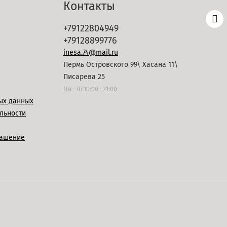
Контакты
+79122804949
+79128899776
inesa.74@mail.ru
Пермь Островского 99\ Хасана 11\
Писарева 25
Пн—Вс10:00—21:00
ых данных
льности
лашение