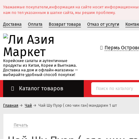
Уважаемые покупатели,информация на сайте носит информационный ха
нам по тел указанным в шапке сайта, мы решим проблему.
Доставка
Оплата
Возврат товара
Отказ от услуги
Конта
Пермь Островс
Корейские салаты и аутентичные
продукты из Китая, Кореи и Вьетнама.
Доставка на дом и офлайн‑магазины —
выбирайте удобный способ покупки!
Каталог товаров
Главная
→
Чай
→
Чай Шу Пуэр ( сяо чин ган) мандарин 1 шт
Печать