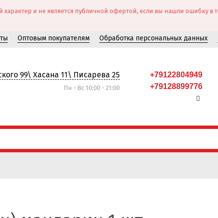
рактер и не является публичной офертой, если вы нашли ошибку в тов
кты
Оптовым покупателям
Обработка персональных данных
кого 99\ Хасана 11\ Писарева 25
+79122804949
+79128899776
Пн - Вс 10:00 - 21:00