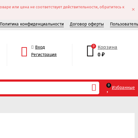
аре или цена не соответствует действительности, обратитесь к
×
Политика конфиденциальности
Договор оферты
Пользовател
0
Корзина
Вход
Регистрация
0
₽
0
Избранные