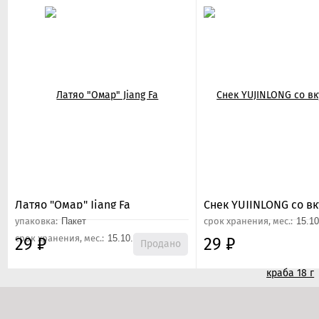
Латяо "Омар" Jiang Fa
Снек YUJINLONG со в
острой краба 18 г
упаковка:
Пакет
срок хранения, мес.:
15.10
срок хранения, мес.:
15.10.26
29
₽
29
₽
Продано