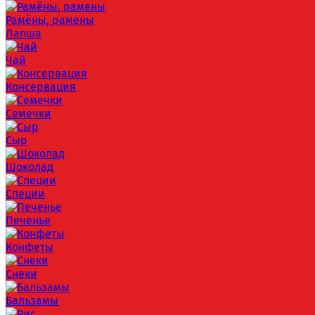
Рамёны, рамены
Лапша
Чай
Консервация
Семечки
Сыр
Шоколад
Специи
Печенье
Конфеты
Снеки
Бальзамы