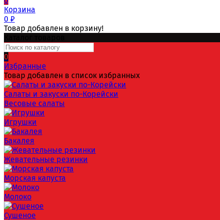
0
Корзина
0
₽
Товар добавлен в корзину!
Каталог товаров
0
Избранные
Товар добавлен в список избранных
Салаты и закуски по-Корейски
Весовые салаты
Игрушки
Бакалея
Жевательные резинки
Морская капуста
Молоко
Сушеное